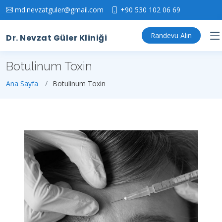
md.nevzatguler@gmail.com
+90 530 102 06 69
Randevu Alın
Dr. Nevzat Güler Kliniği
Botulinum Toxin
Ana Sayfa
Botulinum Toxin